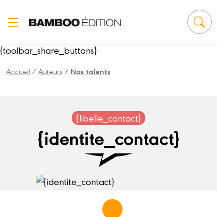
Panneau de gestion des cookies
{toolbar_share_buttons}
Accueil
/
Auteurs
/
Nos talents
{libelle_contact}
{identite_contact}