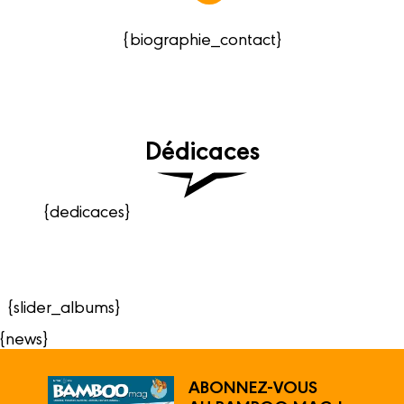
{biographie_contact}
Dédicaces
{dedicaces}
{slider_albums}
{news}
ABONNEZ-VOUS