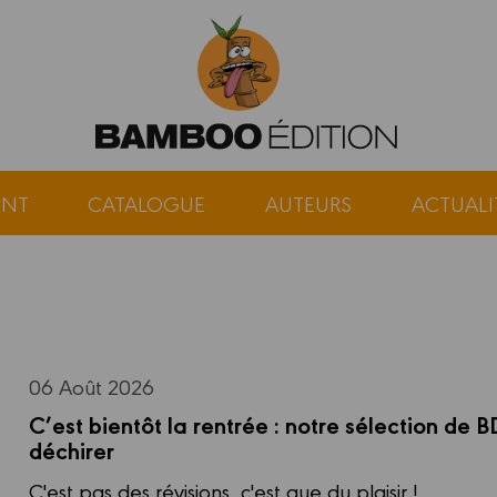
ENT
CATALOGUE
AUTEURS
ACTUALI
06 Août 2026
C’est bientôt la rentrée : notre sélection de B
déchirer
C'est pas des révisions, c'est que du plaisir !