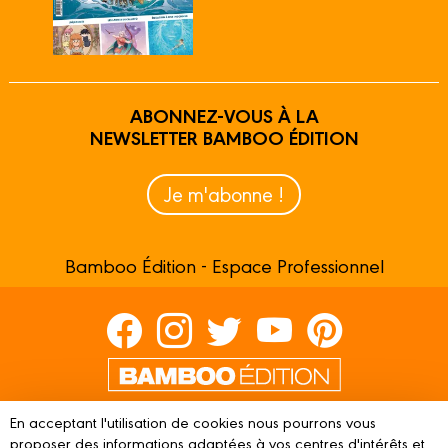
ABONNEZ-VOUS À LA
NEWSLETTER BAMBOO ÉDITION
Je m'abonne !
Bamboo Édition - Espace Professionnel
Contactez-nous
En acceptant l'utilisation de cookies nous pourrons vous
Devenir partenaire
proposer des informations adaptées à vos centres d'intérêts et