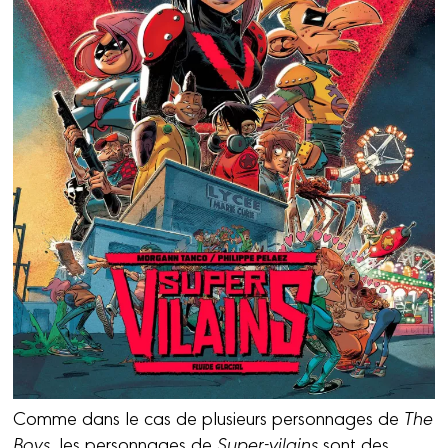
Comme dans le cas de plusieurs personnages de
The
Boys
, les personnages de
Super-vilains
sont des