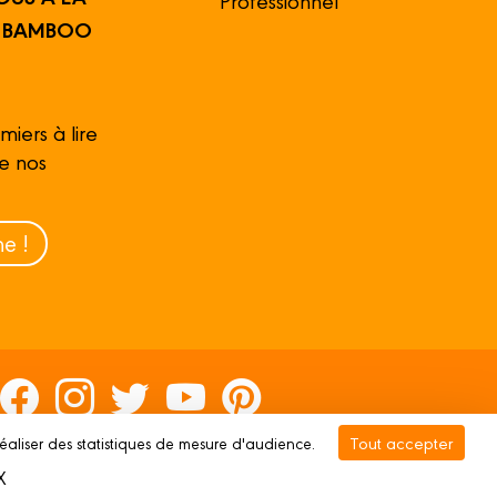
R BAMBOO
miers à lire
de nos
e !
Tout accepter
réaliser des statistiques de mesure d'audience.
rivée
Gestion des cookies
X
Masquer le bandeau des cookies