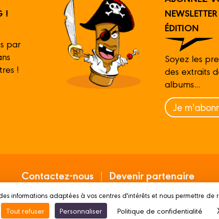
 !
NEWSLETTE
ÉDITION
s par
ans
Soyez les pre
tres !
des extraits 
albums...
Je m'abonn
Contactez-nous
Devenir partenaire
des informations adaptées à vos centres d'intérêts et nous permettre de 
Mentions légales
Conditions d’utilisation
Vie p
Tout refuser
Personnaliser
Politique de confidentialité