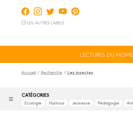
Panneau de gestion des cookies
LES AUTRES LABELS
LECTURES DU MOM
Accueil
/
Recherche
/
Les insectes
CATÉGORIES
Ecologie
Humour
Jeunesse
Pédagogie
An