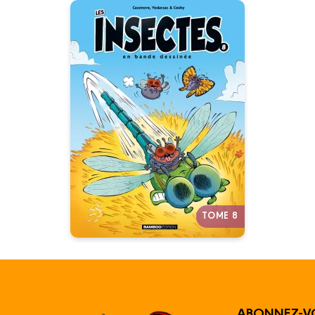
Les Insectes en
BD
Tome 08
26/03/2025
Date de parution :
La BD « anti-bourdon » qui ne
manque pas de z’ailes !
Autres tomes
TOME 8
ABONNEZ-V