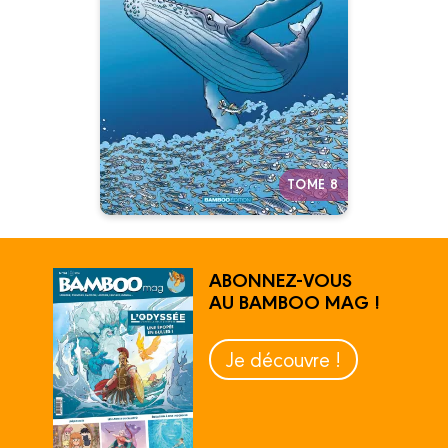
Tome 08
07/01/2026
Date de parution :
Plongez dans le monde du
silence… pas si silencieux que
ça !
Autres tomes
TOME 8
ABONNEZ-VOUS
AU BAMBOO MAG !
Je découvre !