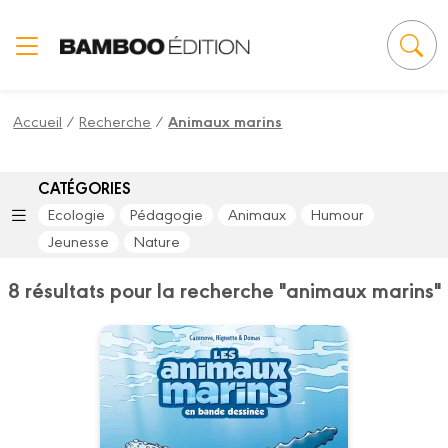
Panneau de gestion des cookies
Accueil
/
Recherche
/
Animaux marins
CATÉGORIES
Ecologie
Pédagogie
Animaux
Humour
Jeunesse
Nature
8 résultats pour la recherche "animaux marins"
Les Animaux
marins en BD