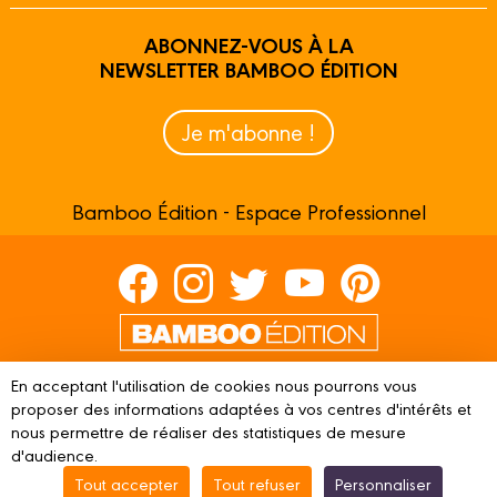
ABONNEZ-VOUS À LA
NEWSLETTER BAMBOO ÉDITION
Je m'abonne !
Bamboo Édition - Espace Professionnel
Contactez-nous
En acceptant l'utilisation de cookies nous pourrons vous
Devenir partenaire
proposer des informations adaptées à vos centres d'intérêts et
nous permettre de réaliser des statistiques de mesure
d'audience.
Tout accepter
Tout refuser
Personnaliser
© 2023 BAMBOO ÉDITION
Mentions légales
Conditions