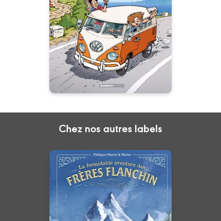
Tome 01
29/05/2024
Date de parution :
Travailler en vacances ? Testez
le Wwoofing !
Chez nos autres labels
La Formidable
Aventure des
frères Flanchin -
histoire complète