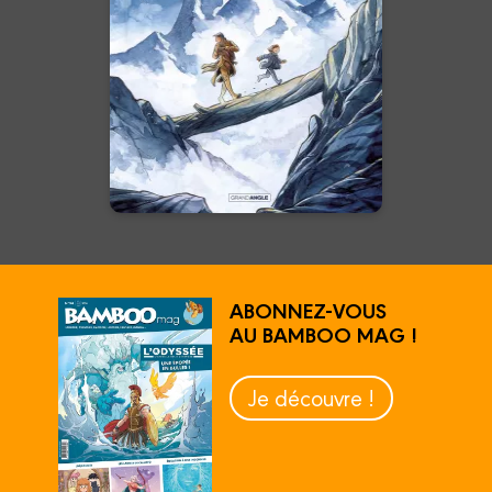
30/04/2025
Date de parution :
Une montagne, deux jeunes
frères en fuite, un Indien
d’Amérique, et un ours…
En voir +
ABONNEZ-VOUS
AU BAMBOO MAG !
Je découvre !