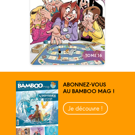
28/05/2025
Date de parution :
On sort les dés, on distribue les
cartes… la partie va
commencer !
Autres tomes
TOME 16
ABONNEZ-VOUS
AU BAMBOO MAG !
Je découvre !