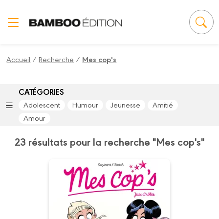
Panneau de gestion des cookies
Accueil
/
Recherche
/
Mes cop's
CATÉGORIES
Adolescent
Humour
Jeunesse
Amitié
Amour
23 résultats pour la recherche "Mes cop's"
Mes cop's
Tome 16