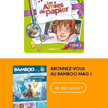
Tome 05
28/04/2021
Date de parution :
Une belle relation épistolaire à
l’heure du portable et des
réseaux sociaux.
Autres tomes
TOME 5
ABONNEZ-VOUS
AU BAMBOO MAG !
Je découvre !