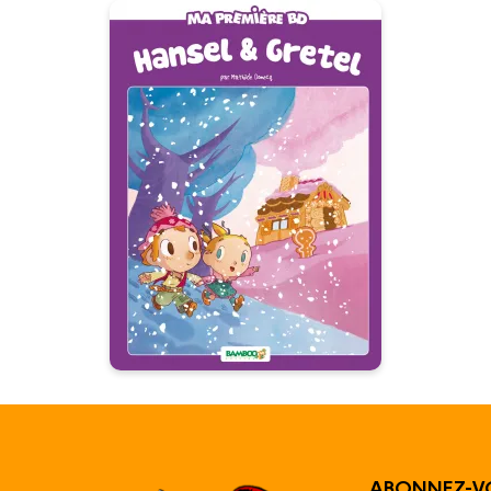
Hansel et Gretel
04/05/2016
Date de parution :
Autres tomes
ABONNEZ-V