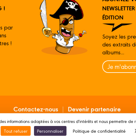
 !
NEWSLETTE
ÉDITION
s par
ans
Soyez les pre
tres !
des extraits 
albums...
Je m'abonn
Contactez-nous
Devenir partenaire
des informations adaptées à vos centres d'intérêts et nous permettre de 
Mentions légales
Conditions d’utilisation
Vie p
Tout refuser
Personnaliser
Politique de confidentialité