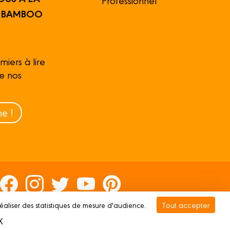
R BAMBOO
miers à lire
de nos
e !
Tout accepter
réaliser des statistiques de mesure d'audience.
rivée
Gestion des cookies
X
Masquer le bandeau des cookies