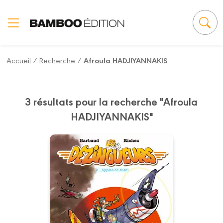
Panneau de gestion des cookies
Accueil
/
Recherche
/
Afroula HADJIYANNAKIS
3 résultats pour la recherche "Afroula
HADJIYANNAKIS"
Les Dézingueurs
Tome 03
29/05/2013
Date de parution :