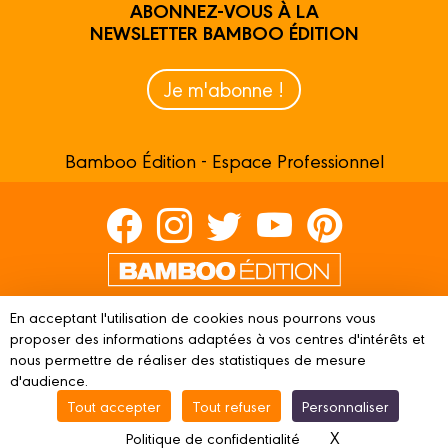
ABONNEZ-VOUS À LA
NEWSLETTER BAMBOO ÉDITION
Je m'abonne !
Bamboo Édition - Espace Professionnel
Contactez-nous
En acceptant l'utilisation de cookies nous pourrons vous
Devenir partenaire
proposer des informations adaptées à vos centres d'intérêts et
nous permettre de réaliser des statistiques de mesure
d'audience.
Tout accepter
Tout refuser
Personnaliser
© 2023 BAMBOO ÉDITION
Mentions légales
Conditions
X
Masquer le ba
Politique de confidentialité
d’utilisation
Vie privée
Gestion des cookies