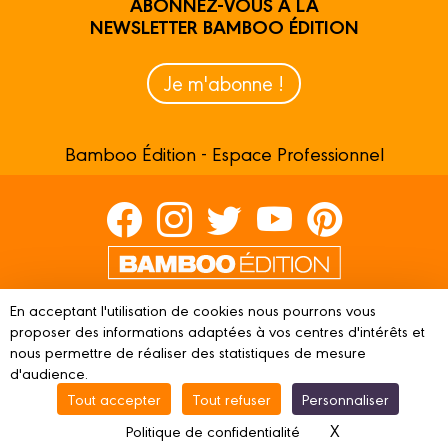
ABONNEZ-VOUS À LA
NEWSLETTER BAMBOO ÉDITION
Je m'abonne !
Bamboo Édition - Espace Professionnel
Contactez-nous
En acceptant l'utilisation de cookies nous pourrons vous
proposer des informations adaptées à vos centres d'intérêts et
Devenir partenaire
nous permettre de réaliser des statistiques de mesure
d'audience.
Tout accepter
Tout refuser
Personnaliser
© 2023 BAMBOO ÉDITION
Mentions légales
Conditions
X
Masquer le ba
Politique de confidentialité
d’utilisation
Vie privée
Gestion des cookies