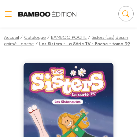
Panneau de gestion des cookies
Accueil
/
Catalogue
/
BAMBOO POCHE
/
Sisters (Les) dessin
animé - poche
/
Les Sisters - La Série TV - Poche - tome 99