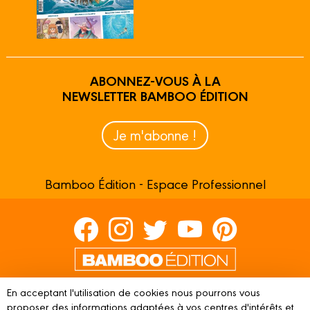
ABONNEZ-VOUS À LA
NEWSLETTER BAMBOO ÉDITION
Je m'abonne !
Bamboo Édition - Espace Professionnel
Contactez-nous
En acceptant l'utilisation de cookies nous pourrons vous
proposer des informations adaptées à vos centres d'intérêts et
Devenir partenaire